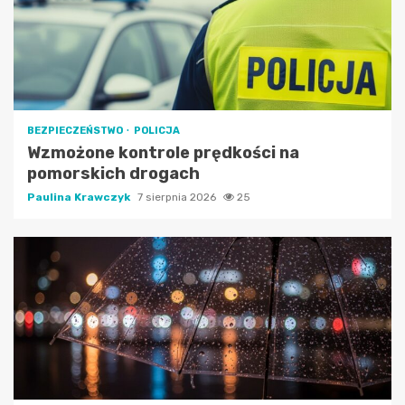
BEZPIECZEŃSTWO
POLICJA
Wzmożone kontrole prędkości na
pomorskich drogach
Paulina Krawczyk
7 sierpnia 2026
25