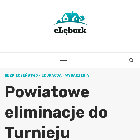
Skip
to
content
PRIMARY
MENU
BEZPIECZEŃSTWO
EDUKACJA
WYDARZENIA
Powiatowe
eliminacje do
Turnieju