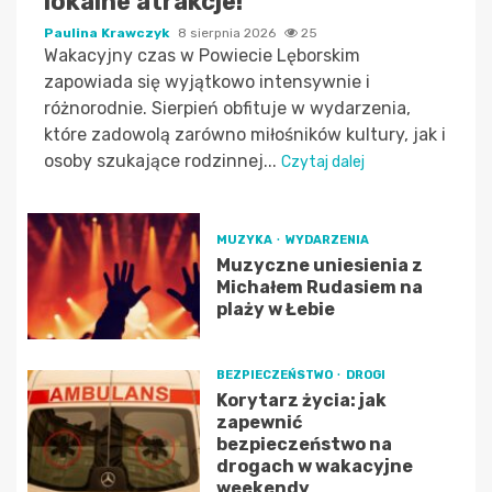
lokalne atrakcje!
Paulina Krawczyk
8 sierpnia 2026
25
Wakacyjny czas w Powiecie Lęborskim
zapowiada się wyjątkowo intensywnie i
różnorodnie. Sierpień obfituje w wydarzenia,
które zadowolą zarówno miłośników kultury, jak i
osoby szukające rodzinnej...
Czytaj dalej
MUZYKA
WYDARZENIA
Muzyczne uniesienia z
Michałem Rudasiem na
plaży w Łebie
BEZPIECZEŃSTWO
DROGI
Korytarz życia: jak
zapewnić
bezpieczeństwo na
drogach w wakacyjne
weekendy