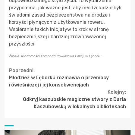
odpowiedzialnego stylu życia. To wydarzenie
przypomina, jak ważne jest, aby młodzi ludzie byli
świadomi zasad bezpieczeństwa na drodze i
korzyści płynących z użytkowania roweru.
Wspieranie takich inicjatyw to krok w stronę
bezpieczniejszej i bardziej zrównoważonej
przyszłości.
Źródło: Wiadomości Komenda Powiatowa Policji w Lęborku
Continue
Poprzedni:
Młodzież w Lęborku rozmawia o przemocy
Reading
rówieśniczej i jej konsekwencjach
Kolejny:
Odkryj kaszubskie magiczne stwory z Daria
Kaszubowską w lokalnych bibliotekach