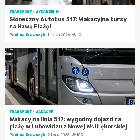
TRANSPORT
WYDARZENIA
Słoneczny Autobus 517: Wakacyjne kursy
na Nową Plażę!
Paulina Krawczyk
11 lipca 2026
101
TRANSPORT
WAKACJE
Wakacyjna linia 517: wygodny dojazd na
plażę w Lubowidzu z Nowej Wsi Lęborskiej
Paulina Krawczyk
9 lipca 2026
103