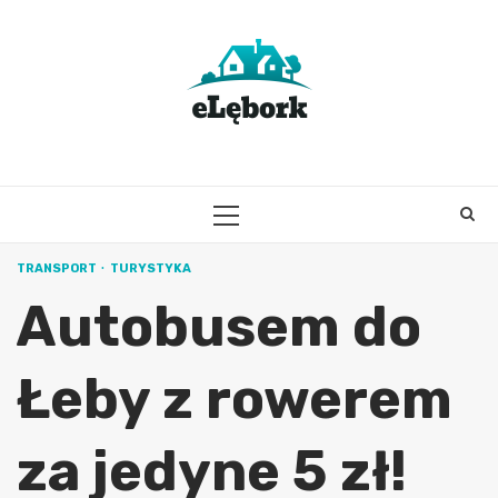
Skip
to
content
PRIMARY
MENU
TRANSPORT
TURYSTYKA
Autobusem do
Łeby z rowerem
za jedyne 5 zł!