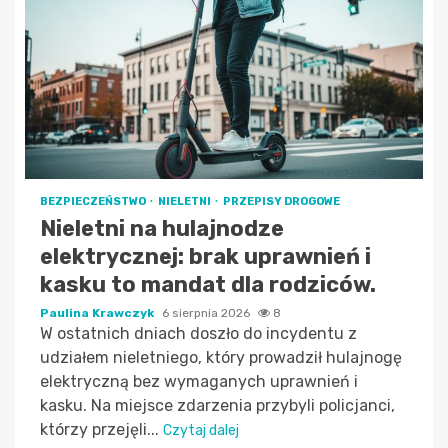
BEZPIECZEŃSTWO
NIELETNI
PRZEPISY DROGOWE
Nieletni na hulajnodze
elektrycznej: brak uprawnień i
kasku to mandat dla rodziców.
Paulina Krawczyk
6 sierpnia 2026
8
W ostatnich dniach doszło do incydentu z
udziałem nieletniego, który prowadził hulajnogę
elektryczną bez wymaganych uprawnień i
kasku. Na miejsce zdarzenia przybyli policjanci,
którzy przejęli...
Czytaj dalej