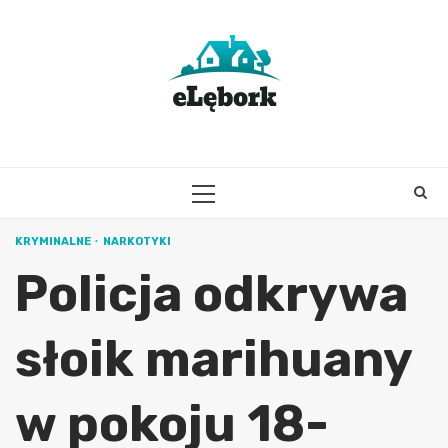
Skip
to
content
PRIMARY
MENU
KRYMINALNE
NARKOTYKI
Policja odkrywa
słoik marihuany
w pokoju 18-