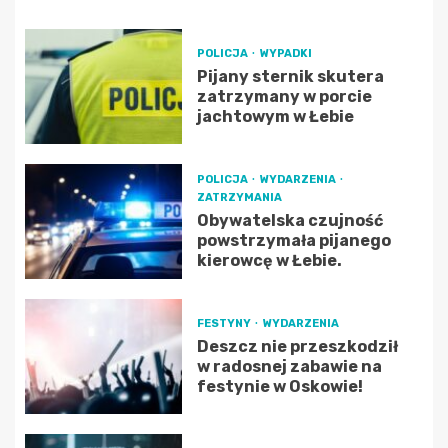
POLICJA
WYPADKI
Pijany sternik skutera
zatrzymany w porcie
jachtowym w Łebie
POLICJA
WYDARZENIA
ZATRZYMANIA
Obywatelska czujność
powstrzymała pijanego
kierowcę w Łebie.
FESTYNY
WYDARZENIA
Deszcz nie przeszkodził
w radosnej zabawie na
festynie w Oskowie!