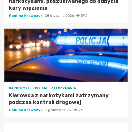
narkotykami, poszukiwanego do odbycia
kary więzienia
Paulina Krawczyk
28 stycznia 2026
392
NARKOTYKI
POLICJA
ZATRZYMANIA
Kierowca z narkotykami zatrzymany
podczas kontroli drogowej
Paulina Krawczyk
9 grudnia 2025
371