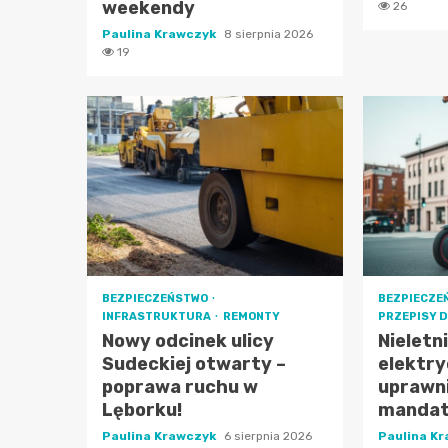
weekendy
26
Paulina Krawczyk
8 sierpnia 2026
19
BEZPIECZEŃSTWO
BEZPIECZE
INFRASTRUKTURA
REMONTY
PRZEPISY 
Nowy odcinek ulicy
Nieletn
Sudeckiej otwarty –
elektry
poprawa ruchu w
uprawni
Lęborku!
mandat 
Paulina Krawczyk
6 sierpnia 2026
Paulina K