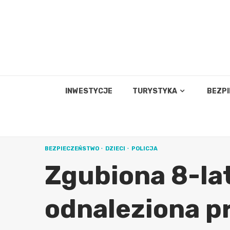
Skip
to
content
INWESTYCJE
TURYSTYKA
BEZP
BEZPIECZEŃSTWO
DZIECI
POLICJA
Zgubiona 8-la
odnaleziona p