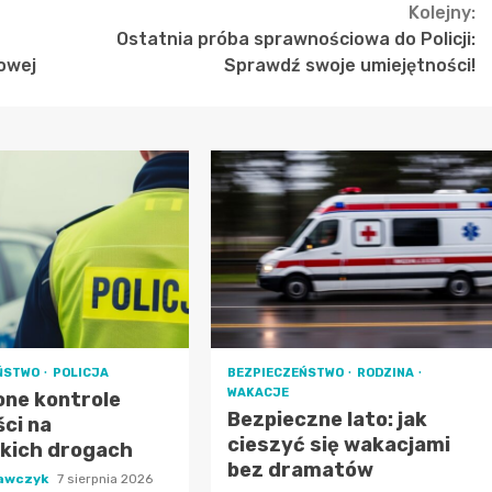
Kolejny:
Ostatnia próba sprawnościowa do Policji:
owej
Sprawdź swoje umiejętności!
ŃSTWO
POLICJA
BEZPIECZEŃSTWO
RODZINA
WAKACJE
ne kontrole
Bezpieczne lato: jak
ci na
cieszyć się wakacjami
kich drogach
bez dramatów
rawczyk
7 sierpnia 2026