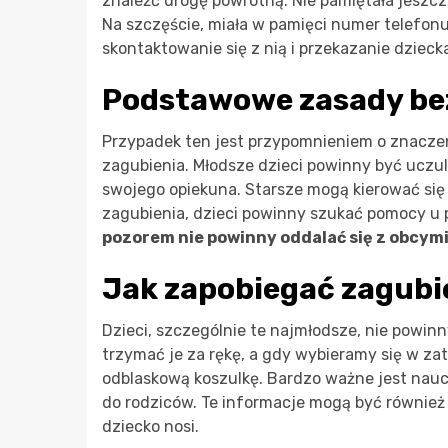
znaleźć drogę powrotną. Nie pamiętała jeszc
Na szczęście, miała w pamięci numer telefonu
skontaktowanie się z nią i przekazanie dzieck
Podstawowe zasady bez
Przypadek ten jest przypomnieniem o znaczen
zagubienia. Młodsze dzieci powinny być uczul
swojego opiekuna. Starsze mogą kierować się
zagubienia, dzieci powinny szukać pomocy u 
pozorem nie powinny oddalać się z obcym
Jak zapobiegać zagubie
Dzieci, szczególnie te najmłodsze, nie powin
trzymać je za rękę, a gdy wybieramy się w zat
odblaskową koszulkę. Bardzo ważne jest naucz
do rodziców. Te informacje mogą być również
dziecko nosi.