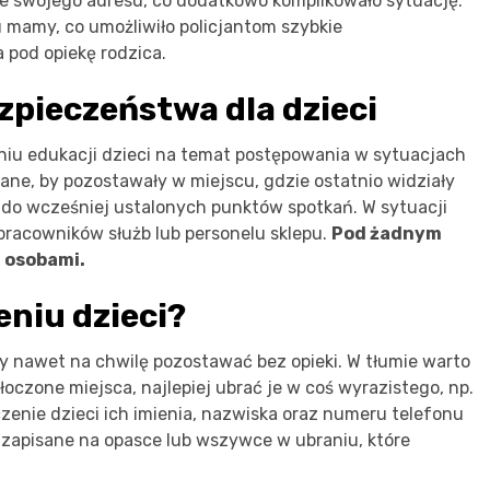
ze swojego adresu, co dodatkowo komplikowało sytuację.
 mamy, co umożliwiło policjantom szybkie
a pod opiekę rodzica.
pieczeństwa dla dzieci
iu edukacji dzieci na temat postępowania w sytuacjach
ane, by pozostawały w miejscu, gdzie ostatnio widziały
 do wcześniej ustalonych punktów spotkań. W sytuacji
pracowników służb lub personelu sklepu.
Pod żadnym
i osobami.
niu dzieci?
ny nawet na chwilę pozostawać bez opieki. W tłumie warto
łoczone miejsca, najlepiej ubrać je w coś wyrazistego, np.
enie dzieci ich imienia, nazwiska oraz numeru telefonu
 zapisane na opasce lub wszywce w ubraniu, które