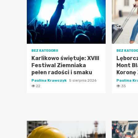
BEZ KATEGORII
BEZ KATEGO
Karlikowo świętuje: XVIII
Lęborcz
Festiwal Ziemniaka
Mont Bl
pełen radości i smaku
Koronę 
Paulina Krawczyk
5 sierpnia 2026
Paulina K
22
35