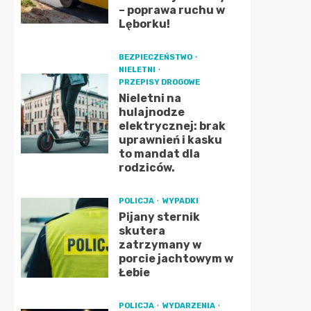
– poprawa ruchu w
Lęborku!
BEZPIECZEŃSTWO
NIELETNI
PRZEPISY DROGOWE
Nieletni na
hulajnodze
elektrycznej: brak
uprawnień i kasku
to mandat dla
rodziców.
POLICJA
WYPADKI
Pijany sternik
skutera
zatrzymany w
porcie jachtowym w
Łebie
POLICJA
WYDARZENIA