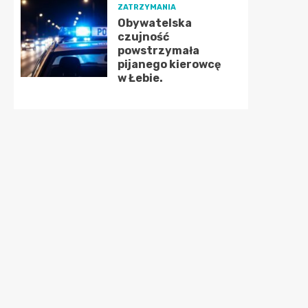
ZATRZYMANIA
Obywatelska
czujność
powstrzymała
pijanego kierowcę
w Łebie.