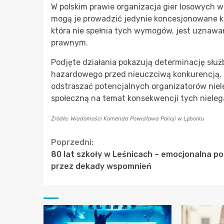
W polskim prawie organizacja gier losowych w
mogą je prowadzić jedynie koncesjonowane ka
która nie spełnia tych wymogów, jest uznawa
prawnym.
Podjęte działania pokazują determinację słu
hazardowego przed nieuczciwą konkurencją. 
odstraszać potencjalnych organizatorów niel
społeczną na temat konsekwencji tych nieleg
Źródło: Wiadomości Komenda Powiatowa Policji w Lęborku
Continue
Poprzedni:
80 lat szkoły w Leśnicach – emocjonalna p
Reading
przez dekady wspomnień