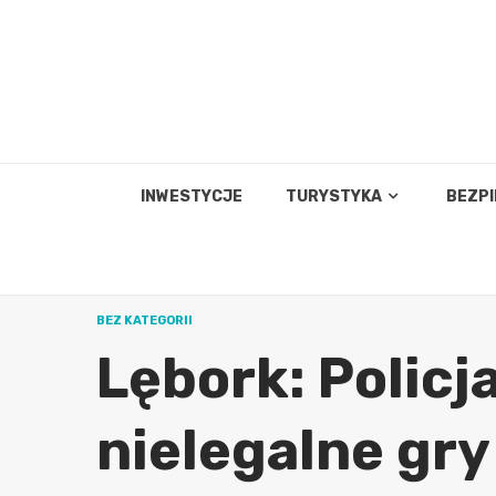
Skip
to
content
INWESTYCJE
TURYSTYKA
BEZP
BEZ KATEGORII
Lębork: Policj
nielegalne gr