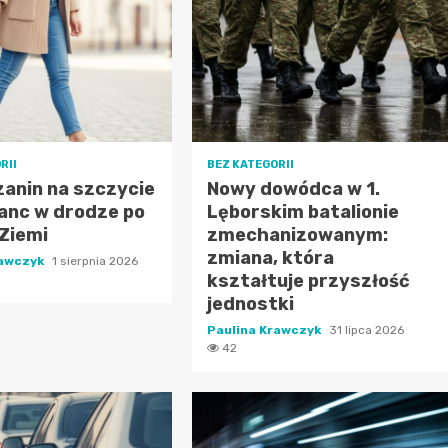
RII
BEZ KATEGORII
anin na szczycie
Nowy dowódca w 1.
anc w drodze po
Lęborskim batalionie
Ziemi
zmechanizowanym:
zmiana, która
rawczyk
1 sierpnia 2026
kształtuje przyszłość
jednostki
Paulina Krawczyk
31 lipca 2026
42