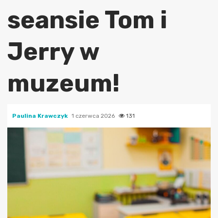
seansie Tom i
Jerry w
muzeum!
Paulina Krawczyk
1 czerwca 2026
131