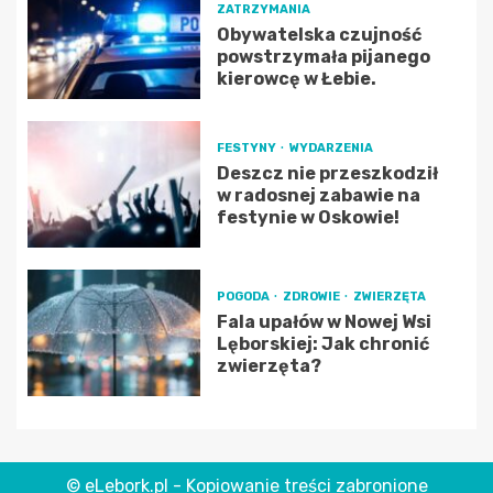
ZATRZYMANIA
Obywatelska czujność
powstrzymała pijanego
kierowcę w Łebie.
FESTYNY
WYDARZENIA
Deszcz nie przeszkodził
w radosnej zabawie na
festynie w Oskowie!
POGODA
ZDROWIE
ZWIERZĘTA
Fala upałów w Nowej Wsi
Lęborskiej: Jak chronić
zwierzęta?
© eLebork.pl - Kopiowanie treści zabronione