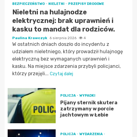
BEZPIECZEŃSTWO
NIELETNI
PRZEPISY DROGOWE
Nieletni na hulajnodze
elektrycznej: brak uprawnień i
kasku to mandat dla rodziców.
Paulina Krawczyk
6 sierpnia 2026
4
W ostatnich dniach doszło do incydentu z
udziałem nieletniego, który prowadził hulajnogę
elektryczną bez wymaganych uprawnień i
kasku. Na miejsce zdarzenia przybyli policjanci,
którzy przejęli...
Czytaj dalej
POLICJA
WYPADKI
Pijany sternik skutera
zatrzymany w porcie
jachtowym w Łebie
POLICJA
WYDARZENIA