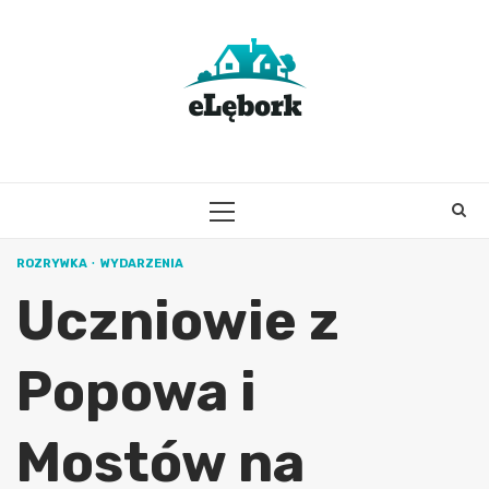
Skip
to
content
PRIMARY
MENU
ROZRYWKA
WYDARZENIA
Uczniowie z
Popowa i
Mostów na