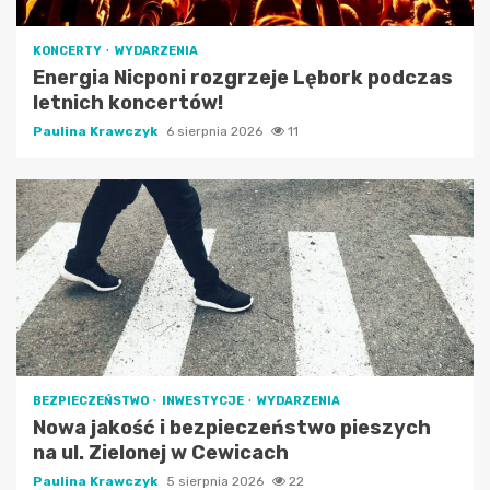
KONCERTY
WYDARZENIA
Energia Nicponi rozgrzeje Lębork podczas
letnich koncertów!
Paulina Krawczyk
6 sierpnia 2026
11
BEZPIECZEŃSTWO
INWESTYCJE
WYDARZENIA
Nowa jakość i bezpieczeństwo pieszych
na ul. Zielonej w Cewicach
Paulina Krawczyk
5 sierpnia 2026
22