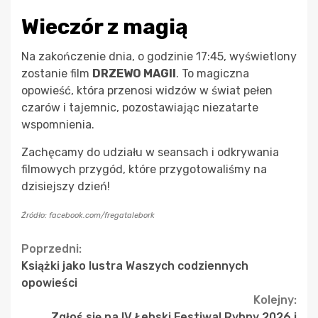
Wieczór z magią
Na zakończenie dnia, o godzinie 17:45, wyświetlony
zostanie film
DRZEWO MAGII
. To magiczna
opowieść, która przenosi widzów w świat pełen
czarów i tajemnic, pozostawiając niezatarte
wspomnienia.
Zachęcamy do udziału w seansach i odkrywania
filmowych przygód, które przygotowaliśmy na
dzisiejszy dzień!
Źródło: facebook.com/fregatalebork
Continue
Poprzedni:
Książki jako lustra Waszych codziennych
Reading
opowieści
Kolejny:
Zgłoś się na IV Łebski Festiwal Rybny 2026 i