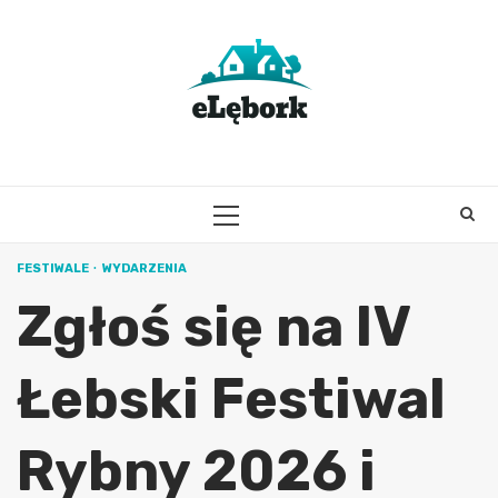
Skip
to
content
PRIMARY
MENU
FESTIWALE
WYDARZENIA
Zgłoś się na IV
Łebski Festiwal
Rybny 2026 i