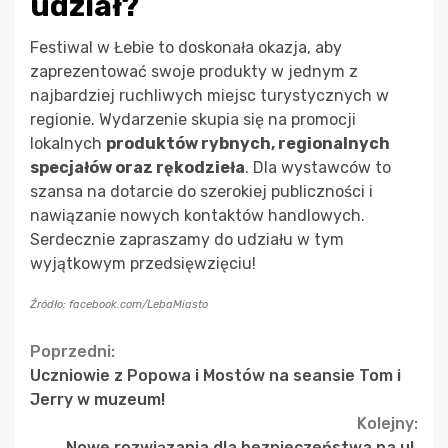
udział?
Festiwal w Łebie to doskonała okazja, aby
zaprezentować swoje produkty w jednym z
najbardziej ruchliwych miejsc turystycznych w
regionie. Wydarzenie skupia się na promocji
lokalnych
produktów rybnych, regionalnych
specjałów oraz rękodzieła
. Dla wystawców to
szansa na dotarcie do szerokiej publiczności i
nawiązanie nowych kontaktów handlowych.
Serdecznie zapraszamy do udziału w tym
wyjątkowym przedsięwzięciu!
Źródło: facebook.com/LebaMiasto
Continue
Poprzedni:
Uczniowie z Popowa i Mostów na seansie Tom i
Reading
Jerry w muzeum!
Kolejny:
Nowe rozwiązania dla bezpieczeństwa na ul.