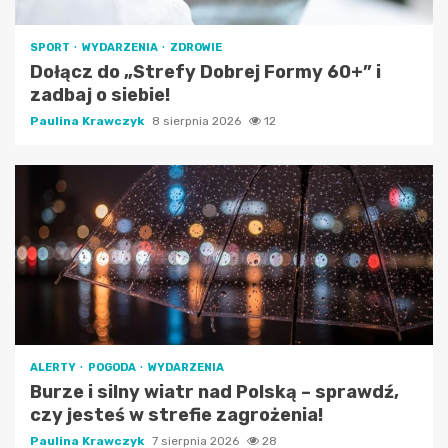
SPORT
WYDARZENIA
ZDROWIE
Dołącz do „Strefy Dobrej Formy 60+” i
zadbaj o siebie!
Paulina Krawczyk
8 sierpnia 2026
12
ALERTY
POGODA
WYDARZENIA
Burze i silny wiatr nad Polską – sprawdź,
czy jesteś w strefie zagrożenia!
Paulina Krawczyk
7 sierpnia 2026
28