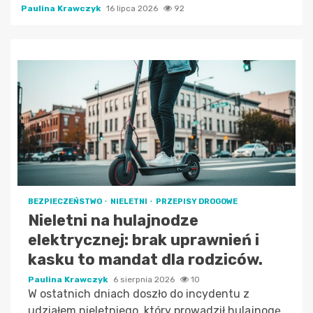
Paulina Krawczyk
16 lipca 2026
92
BEZPIECZEŃSTWO
NIELETNI
PRZEPISY DROGOWE
Nieletni na hulajnodze
elektrycznej: brak uprawnień i
kasku to mandat dla rodziców.
Paulina Krawczyk
6 sierpnia 2026
10
W ostatnich dniach doszło do incydentu z
udziałem nieletniego, który prowadził hulajnogę