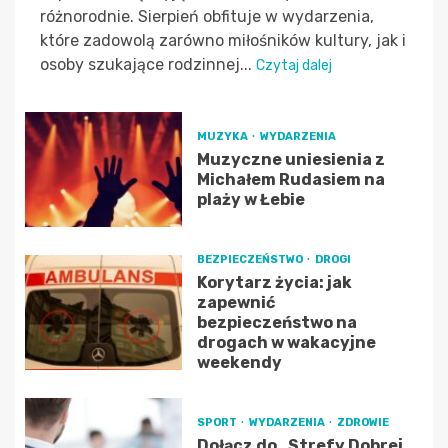
różnorodnie. Sierpień obfituje w wydarzenia,
które zadowolą zarówno miłośników kultury, jak i
osoby szukające rodzinnej...
Czytaj dalej
MUZYKA
WYDARZENIA
Muzyczne uniesienia z
Michałem Rudasiem na
plaży w Łebie
BEZPIECZEŃSTWO
DROGI
Korytarz życia: jak
zapewnić
bezpieczeństwo na
drogach w wakacyjne
weekendy
SPORT
WYDARZENIA
ZDROWIE
Dołącz do „Strefy Dobrej