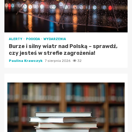
ALERTY
POGODA
WYDARZENIA
Burze i silny wiatr nad Polską – sprawdź,
czy jesteś w strefie zagrożenia!
Paulina Krawczyk
7 sierpnia 2026
32