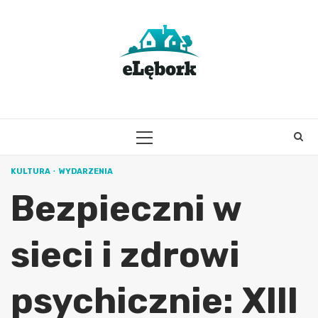
Skip
to
content
PRIMARY
MENU
KULTURA
WYDARZENIA
Bezpieczni w
sieci i zdrowi
psychicznie: XIII