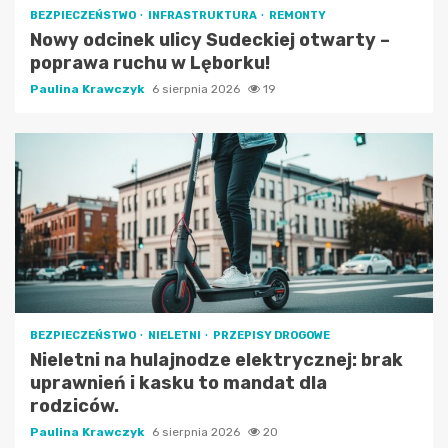
BEZPIECZEŃSTWO
INFRASTRUKTURA
REMONTY
Nowy odcinek ulicy Sudeckiej otwarty –
poprawa ruchu w Lęborku!
Paulina Krawczyk
6 sierpnia 2026
19
BEZPIECZEŃSTWO
NIELETNI
PRZEPISY DROGOWE
Nieletni na hulajnodze elektrycznej: brak
uprawnień i kasku to mandat dla
rodziców.
Paulina Krawczyk
6 sierpnia 2026
20