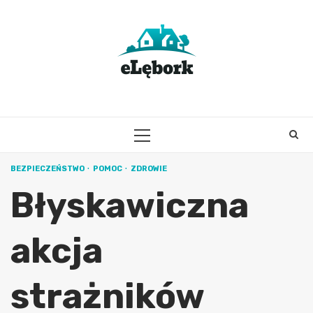
Skip
to
content
PRIMARY
MENU
BEZPIECZEŃSTWO
POMOC
ZDROWIE
Błyskawiczna
akcja
strażników