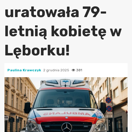
uratowała 79-
letnią kobietę w
Lęborku!
Paulina Krawczyk
2 grudnia 2025
381