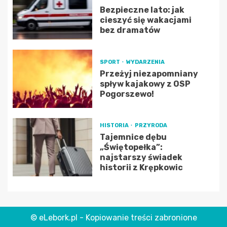
Bezpieczne lato: jak
cieszyć się wakacjami
bez dramatów
SPORT
WYDARZENIA
Przeżyj niezapomniany
spływ kajakowy z OSP
Pogorszewo!
HISTORIA
PRZYRODA
Tajemnice dębu
„Świętopełka”:
najstarszy świadek
historii z Krępkowic
© eLebork.pl - Kopiowanie treści zabronione