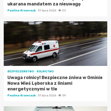
ukarana mandatem za nieuwagę
Paulina Krawczyk
31 lipca 2026
33
BEZPIECZEŃSTWO
ROLNICTWO
Uwaga rolnicy! Bezpieczne żniwa w Gminie
Nowa Wieś Lęborska z liniami
energetycznymi w tle
Paulina Krawczyk
31 lipca 2026
39