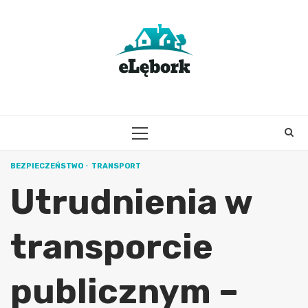
Skip
to
content
PRIMARY
MENU
BEZPIECZEŃSTWO
TRANSPORT
Utrudnienia w
transporcie
publicznym –