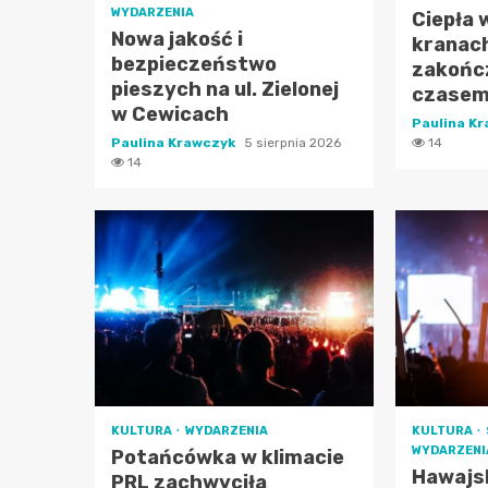
WYDARZENIA
Ciepła
Nowa jakość i
kranac
bezpieczeństwo
zakońc
pieszych na ul. Zielonej
czasem
w Cewicach
Paulina K
Paulina Krawczyk
5 sierpnia 2026
14
14
KULTURA
WYDARZENIA
KULTURA
WYDARZENI
Potańcówka w klimacie
Hawajsk
PRL zachwyciła