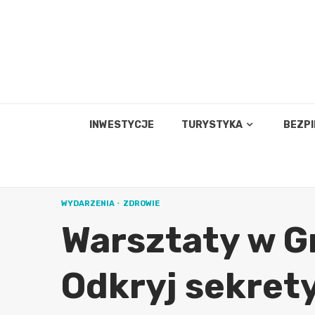
Skip
to
content
INWESTYCJE
TURYSTYKA
BEZP
WYDARZENIA
ZDROWIE
Warsztaty w G
Odkryj sekrety