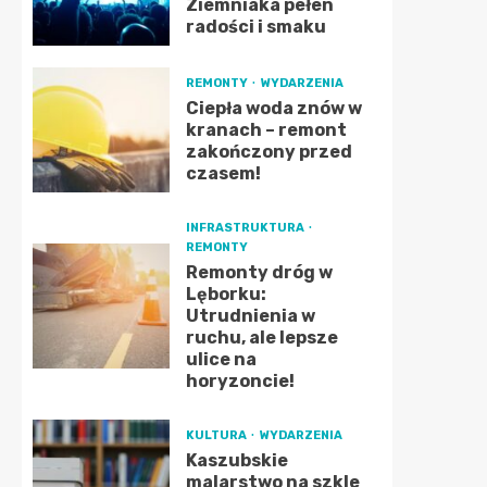
Ziemniaka pełen
radości i smaku
REMONTY
WYDARZENIA
Ciepła woda znów w
kranach – remont
zakończony przed
czasem!
INFRASTRUKTURA
REMONTY
Remonty dróg w
Lęborku:
Utrudnienia w
ruchu, ale lepsze
ulice na
horyzoncie!
KULTURA
WYDARZENIA
Kaszubskie
malarstwo na szkle