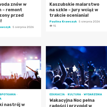
 woda znów w
Kaszubskie malarstwo
h – remont
na szkle – jury wciąż w
zony przed
trakcie oceniania!
!
Paulina Krawczyk
5 sierpnia 2026
15
rawczyk
5 sierpnia 2026
SPOTKANIA
EDUKACJA
KULTURA
WYDARZENIA
A
Wakacyjna Noc pełna
i nastrój w
radości i przygód w