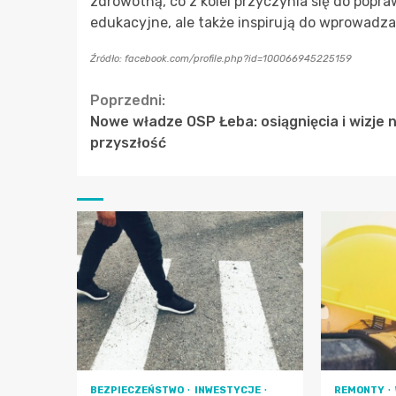
zdrowotną, co z kolei przyczynia się do popra
edukacyjne, ale także inspirują do wprowad
Źródło: facebook.com/profile.php?id=100066945225159
Continue
Poprzedni:
Nowe władze OSP Łeba: osiągnięcia i wizje 
Reading
przyszłość
BEZPIECZEŃSTWO
INWESTYCJE
REMONTY