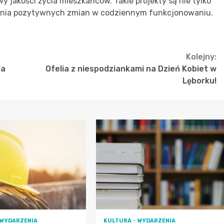
wy jakości życia mieszkańców. Takie projekty są nie tylko
zania pozytywnych zmian w codziennym funkcjonowaniu.
Kolejny:
na
Ofelia z niespodziankami na Dzień Kobiet w
Lęborku!
WYDARZENIA
KULTURA
WYDARZENIA