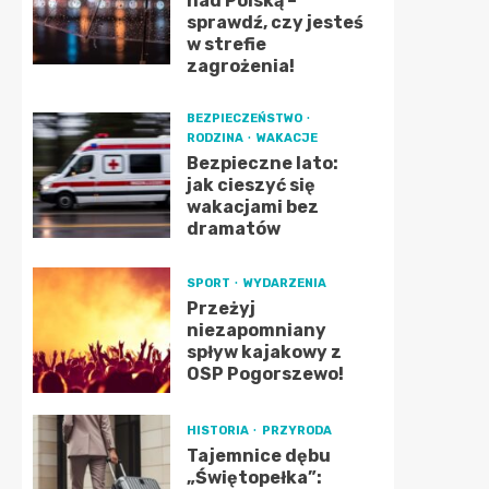
nad Polską –
sprawdź, czy jesteś
w strefie
zagrożenia!
BEZPIECZEŃSTWO
RODZINA
WAKACJE
Bezpieczne lato:
jak cieszyć się
wakacjami bez
dramatów
SPORT
WYDARZENIA
Przeżyj
niezapomniany
spływ kajakowy z
OSP Pogorszewo!
HISTORIA
PRZYRODA
Tajemnice dębu
„Świętopełka”: