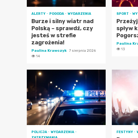
ALERTY
POGODA
WYDARZENIA
SPORT
WY
Burze i silny wiatr nad
Przeży
Polską – sprawdź, czy
spływ 
jesteś w strefie
Pogors
zagrożenia!
Paulina K
13
Paulina Krawczyk
7 sierpnia 2026
14
POLICJA
WYDARZENIA
FESTYNY
ZATRZYMANIA