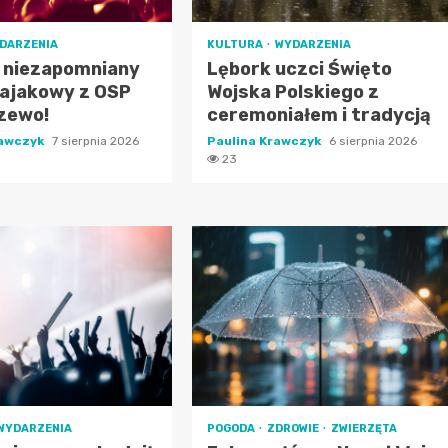
DARZENIA
KULTURA
WYDARZENIA
j niezapomniany
Lębork uczci Święto
kajakowy z OSP
Wojska Polskiego z
zewo!
ceremoniałem i tradycją
rawczyk
7 sierpnia 2026
Paulina Krawczyk
6 sierpnia 2026
23
WYDARZENIA
POGODA
ZDROWIE
ZWIERZĘTA