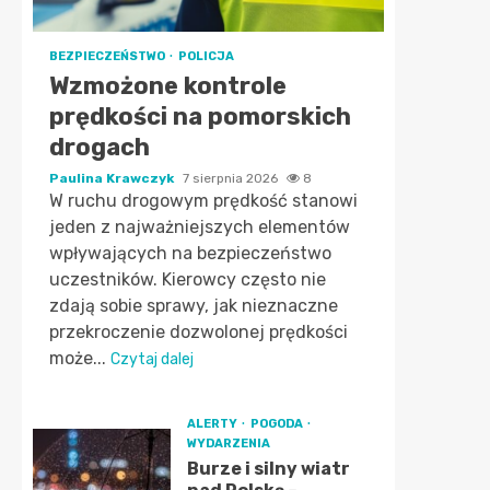
BEZPIECZEŃSTWO
POLICJA
Wzmożone kontrole
prędkości na pomorskich
drogach
Paulina Krawczyk
7 sierpnia 2026
8
W ruchu drogowym prędkość stanowi
jeden z najważniejszych elementów
wpływających na bezpieczeństwo
uczestników. Kierowcy często nie
zdają sobie sprawy, jak nieznaczne
przekroczenie dozwolonej prędkości
może...
Czytaj dalej
ALERTY
POGODA
WYDARZENIA
Burze i silny wiatr