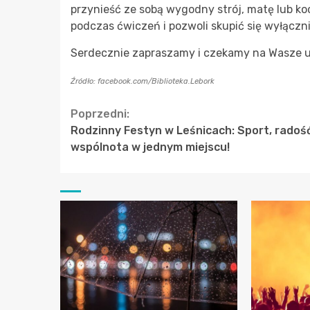
przynieść ze sobą wygodny strój, matę lub ko
podczas ćwiczeń i pozwoli skupić się wyłączn
Serdecznie zapraszamy i czekamy na Wasze u
Źródło: facebook.com/Biblioteka.Lebork
Continue
Poprzedni:
Rodzinny Festyn w Leśnicach: Sport, radość
Reading
wspólnota w jednym miejscu!