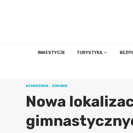
Skip
to
content
INWESTYCJE
TURYSTYKA
BEZP
WYDARZENIA
ZDROWIE
Nowa lokalizac
gimnastycznyc